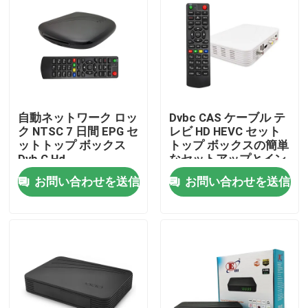
企業情報
会社案内
自動ネットワーク ロッ
Dvbc CAS ケーブル テ
品質管理
ク NTSC 7 日間 EPG セ
レビ HD HEVC セット
ットトップ ボックス
トップ ボックスの簡単
Dvb C Hd
なセットアップとイン
お問い合わせ
ストール
お問い合わせを送信
お問い合わせを送信
見積依頼
テレビの上箱
DVBCはセット トップ ボックスを