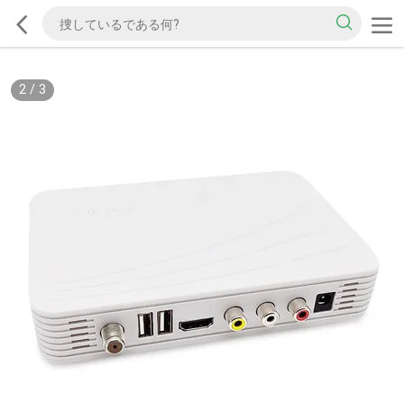
2
/
3