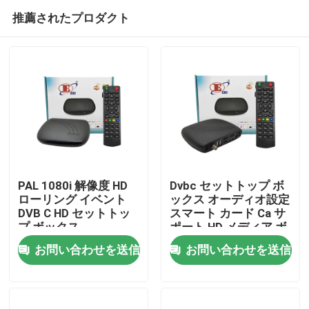
推薦されたプロダクト
PAL 1080i 解像度 HD
Dvbc セットトップ ボ
ローリング イベント
ックス オーディオ設定
DVB C HD セットトッ
スマート カード Ca サ
ホーム
プ ボックス
ポート HD メディア ボ
ックス
お問い合わせを送信
お問い合わせを送信
製品
VRショー