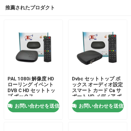
推薦されたプロダクト
PAL 1080i 解像度 HD
Dvbc セットトップ ボ
ローリング イベント
ックス オーディオ設定
DVB C HD セットトッ
スマート カード Ca サ
ホーム
プ ボックス
ポート HD メディア ボ
ックス
お問い合わせを送信
お問い合わせを送信
製品
VRショー