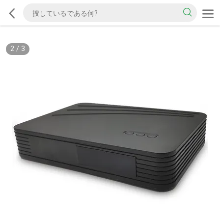
2
/
3