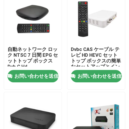
企業情報
会社案内
自動ネットワーク ロッ
Dvbc CAS ケーブル テ
品質管理
ク NTSC 7 日間 EPG セ
レビ HD HEVC セット
ットトップ ボックス
トップ ボックスの簡単
Dvb C Hd
なセットアップとイン
お問い合わせ
ストール
お問い合わせを送信
お問い合わせを送信
見積依頼
テレビの上箱
DVBCはセット トップ ボックスを