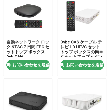
企業情報
会社案内
自動ネットワーク ロッ
Dvbc CAS ケーブル テ
品質管理
ク NTSC 7 日間 EPG セ
レビ HD HEVC セット
ットトップ ボックス
トップ ボックスの簡単
Dvb C Hd
なセットアップとイン
お問い合わせ
ストール
お問い合わせを送信
お問い合わせを送信
見積依頼
テレビの上箱
DVBCはセット トップ ボックスを