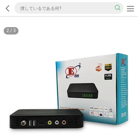
2
/
3