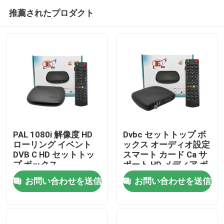
推薦されたプロダクト
PAL 1080i 解像度 HD
Dvbc セットトップ ボ
ローリング イベント
ックス オーディオ設定
DVB C HD セットトッ
スマート カード Ca サ
ホーム
プ ボックス
ポート HD メディア ボ
ックス
お問い合わせを送信
お問い合わせを送信
製品
VRショー