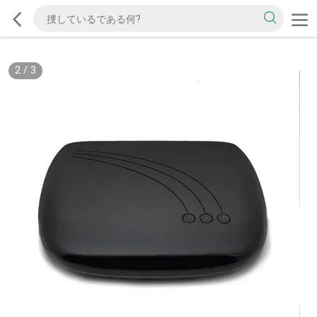
2
/
3