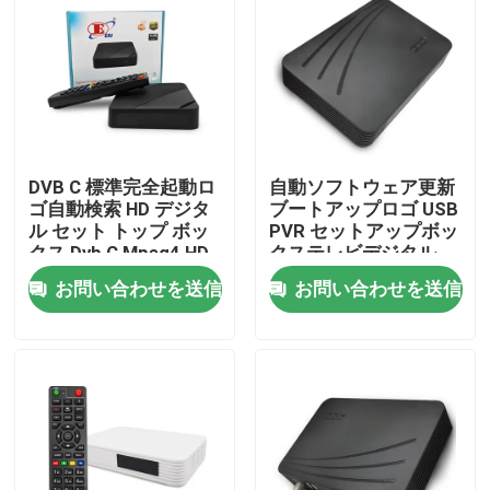
企業情報
会社案内
DVB C 標準完全起動ロ
自動ソフトウェア更新
品質管理
ゴ自動検索 HD デジタ
ブートアップロゴ USB
ル セット トップ ボッ
PVR セットアップボッ
クス Dvb C Mpeg4 HD
クステレビデジタル
お問い合わせ
Tv チューナー
Hd スマートセットト
お問い合わせを送信
お問い合わせを送信
ップボックス
見積依頼
テレビの上箱
DVBCはセット トップ ボックスを