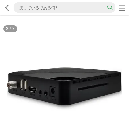
2
/
3