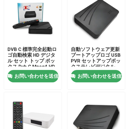
企業情報
会社案内
DVB C 標準完全起動ロ
自動ソフトウェア更新
品質管理
ゴ自動検索 HD デジタ
ブートアップロゴ USB
ル セット トップ ボッ
PVR セットアップボッ
クス Dvb C Mpeg4 HD
クステレビデジタル
お問い合わせ
Tv チューナー
Hd スマートセットト
お問い合わせを送信
お問い合わせを送信
ップボックス
見積依頼
テレビの上箱
DVBCはセット トップ ボックスを