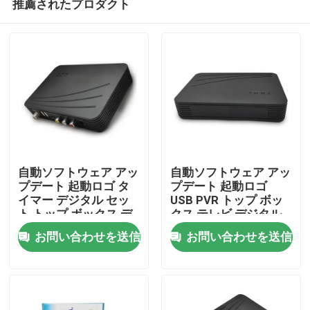
推薦されたプロダクト
自動ソフトウェア アッ
自動ソフトウェア アッ
プデート 起動ロゴ タ
プデート 起動ロゴ
イマー デジタル セッ
USB PVR トップ ボッ
ト トップ ボックス デ
クス テレビ デジタル
ホーム
ジタル テレビ セット
ケーブル セット トッ
お問い合わせを送信
お問い合わせを送信
トップ ボックス
プ ボックス
製品
VRショー