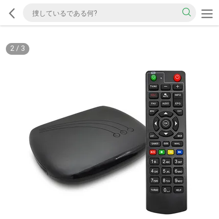
2
/
3