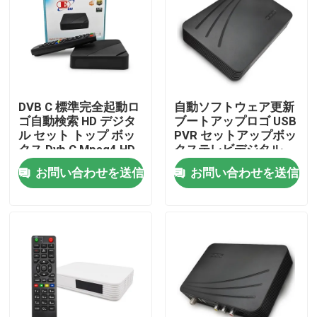
企業情報
会社案内
DVB C 標準完全起動ロ
自動ソフトウェア更新
ゴ自動検索 HD デジタ
ブートアップロゴ USB
品質管理
ル セット トップ ボッ
PVR セットアップボッ
クス Dvb C Mpeg4 HD
クステレビデジタル
Tv チューナー
Hd スマートセットト
お問い合わせを送信
お問い合わせを送信
お問い合わせ
ップボックス
見積依頼
テレビの上箱
DVBCはセット トップ ボックスを