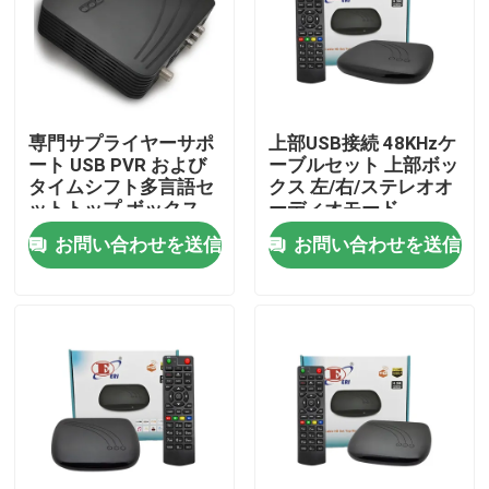
企業情報
会社案内
専門サプライヤーサポ
上部USB接続 48KHzケ
ート USB PVR および
ーブルセット 上部ボッ
タイムシフト多言語セ
クス 左/右/ステレオオ
品質管理
ットトップ ボックス
ーディオモード
ケーブル TV ボックス
お問い合わせを送信
お問い合わせを送信
お問い合わせ
見積依頼
テレビの上箱
DVBCはセット トップ ボックスを