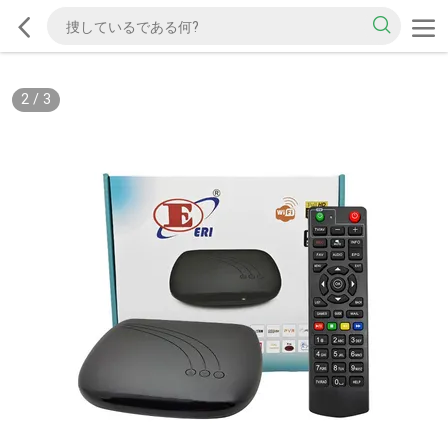
2
/
3