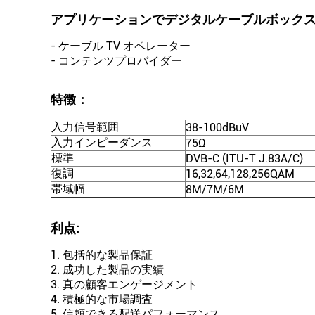
アプリケーションで
デジタルケーブルボック
- ケーブル TV オペレーター
- コンテンツプロバイダー
特徴：
入力信号範囲
38-100dBuV
入力インピーダンス
75Ω
標準
DVB-C (ITU-T J.83A/C)
復調
16,32,64,128,256QAM
帯域幅
8M/7M/6M
利点:
1. 包括的な製品保証
2. 成功した製品の実績
3. 真の顧客エンゲージメント
4. 積極的な市場調査
5. 信頼できる配送パフォーマンス