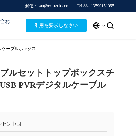
郵便 susan@eri-tech.com
Tel 86--13590151055
合わ


引用を要求しなさい
タルケーブルボックス
ーブルセットトップボックスチ
USB PVRデジタルケーブル
ンセン中国