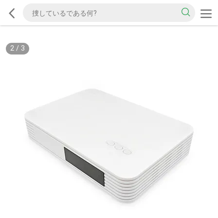
2
/
3