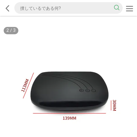
2
/
3