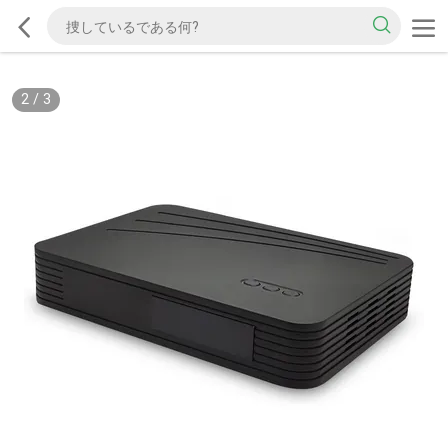
2
/
3