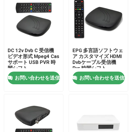
企業情報
会社案内
DC 12v Dvb C 受信機
EPG 多言語ソフトウェ
品質管理
ビデオ形式 Mpeg4 Cas
ア カスタマイズ HDMI
サポート USB PVR 時
Dvbケーブル受信機
間シフト
Pvr 時間シフト
お問い合わせ
お問い合わせを送信
お問い合わせを送信
見積依頼
テレビの上箱
DVBCはセット トップ ボックスを