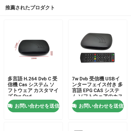
推薦されたプロダクト
多言語 H.264 Dvb C 受
7w Dvb 受信機 USBイ
信機 Cas システム ソ
ンターフェイス付き 多
フトウェア カスタマイ
言語 EPG CAS システ
ホーム
ズ Pvr Osd
ム ソフトウェアのカス
タマイズ
お問い合わせを送信
お問い合わせを送信
製品
VRショー