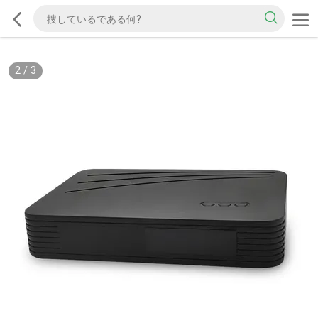
2
/
3