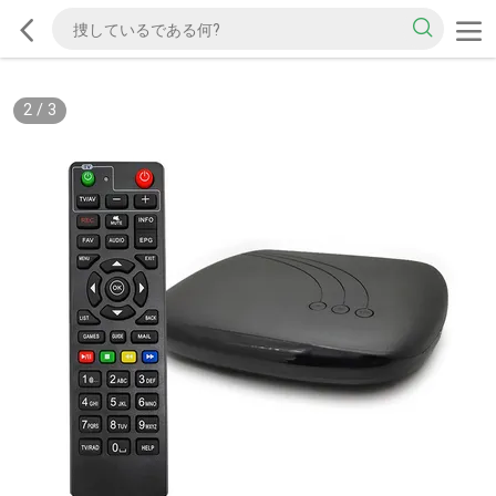
2
/
3