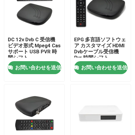
企業情報
会社案内
DC 12v Dvb C 受信機
EPG 多言語ソフトウェ
ビデオ形式 Mpeg4 Cas
ア カスタマイズ HDMI
サポート USB PVR 時
Dvbケーブル受信機
品質管理
間シフト
Pvr 時間シフト
お問い合わせを送信
お問い合わせを送信
お問い合わせ
見積依頼
テレビの上箱
DVBCはセット トップ ボックスを