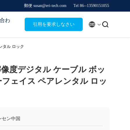
郵便 susan@eri-tech.com
Tel 86--13590151055
合わ


引用を要求しなさい
レンタル ロック
 高解像度デジタル ケーブル ボッ
ーフェイス ペアレンタル ロッ
ンセン中国