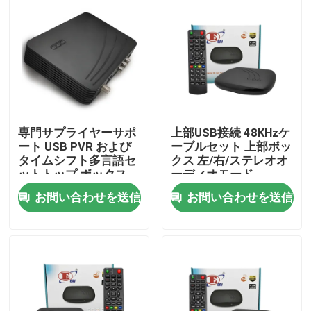
企業情報
会社案内
品質管理
専門サプライヤーサポ
上部USB接続 48KHzケ
ート USB PVR および
ーブルセット 上部ボッ
タイムシフト多言語セ
クス 左/右/ステレオオ
お問い合わせ
ットトップ ボックス
ーディオモード
ケーブル TV ボックス
お問い合わせを送信
お問い合わせを送信
見積依頼
テレビの上箱
DVBCはセット トップ ボックスを