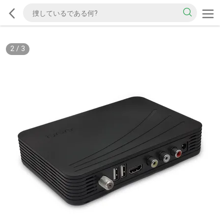
2
/
3