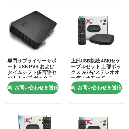
企業情報
会社案内
品質管理
専門サプライヤーサポ
上部USB接続 48KHzケ
ート USB PVR および
ーブルセット 上部ボッ
お問い合わせ
タイムシフト多言語セ
クス 左/右/ステレオオ
ットトップ ボックス
ーディオモード
ケーブル TV ボックス
お問い合わせを送信
お問い合わせを送信
見積依頼
テレビの上箱
DVBCはセット トップ ボックスを