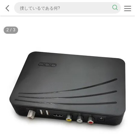
2
/
3