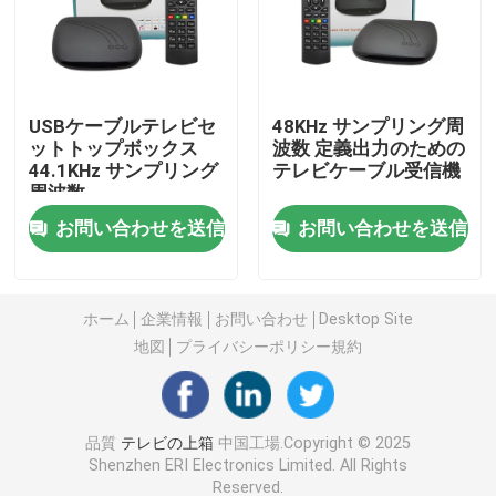
ケーブルのセット トップ ボックス
USBケーブルテレビセ
48KHz サンプリング周
Mpeg4はセット トップ ボックスを
ットトップボックス
波数 定義出力のための
44.1KHz サンプリング
テレビケーブル受信機
周波数
DVB T2 H265 レシーバー
お問い合わせを送信
お問い合わせを送信
Linux IPTV箱
ホーム
企業情報
お問い合わせ
Desktop Site
DVB C レシーバー
地図
プライバシーポリシー規約
HD HEVC セットトップ ボックス
品質
テレビの上箱
中国工場.Copyright © 2025
Shenzhen ERI Electronics Limited. All Rights
デコーダ DVB C
Reserved.