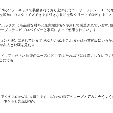
VISIONのソフトキャスで装備されており,効率的でユーザーフレンドリー
トを簡単にカスタマイズできます好きな番組を数クリックで録画すること
ップボックスは 高品質な材料と最先端技術を使用して製造されています.
のケーブルテレビプロバイダーと家庭によって使用されています.
ケーションと設定に適しています.あなたが家,ホテル,または商業施設にい
族や友人と映画を見たり
グレードしてください 娯楽のニーズに関しては それ以下には満足しないでく
こにでも
ルアクセスのために提供します. あなたの特定のニーズと好みに合うように
ーネントと先進技術で.