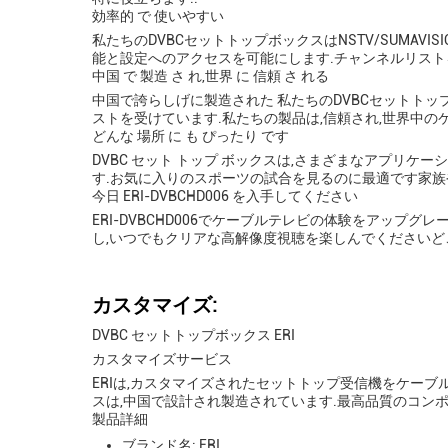
効率的 で 使いやすい
私たちのDVBCセットトップボックスはNSTV/SUMA
能と設定へのアクセスを可能にします.チャンネルリス
中国 で 製造 さ れ,世界 に 信頼 さ れる
中国で誇らしげに製造された 私たちのDVBCセットト
ストを受けています.私たちの製品は,信頼され,世界中
どんな 場所 に も ぴったり です
DVBC セット トップ ボックスは,さまざまなアプリ
す.お気に入りのスポーツの試合を見るのに最適です家
今日 ERI-DVBCHD006 を入手してください
ERI-DVBCHD006でケーブルテレビの体験をアップ
し,いつでもクリアな高解像度視聴を楽しんでくださいど
カスタマイズ:
DVBC セットトップボックス ERI
カスタマイズサービス
ERIは,カスタマイズされたセットトップ受信機をケーブ
スは,中国で設計され製造されています.最高品質のコンポ
製品詳細
ブランド名: ERI