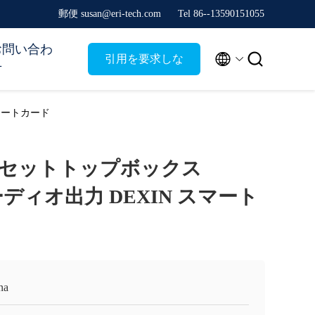
郵便 susan@eri-tech.com
Tel 86--13590151055
お問い合わ


引用を要求しな
せ
さい
スマートカード
VBCセットトップボックス
オーディオ出力 DEXIN スマート
na