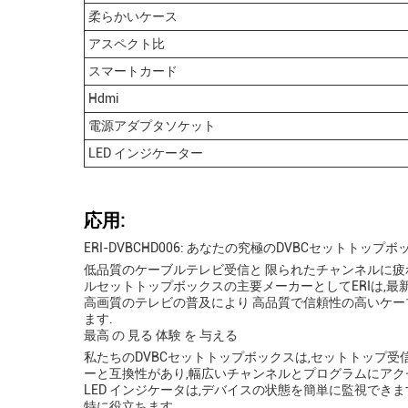
柔らかいケース
アスペクト比
スマートカード
Hdmi
電源アダプタソケット
LED インジケーター
応用:
ERI-DVBCHD006: あなたの究極のDVBCセットトップボ
低品質のケーブルテレビ受信と 限られたチャンネルに疲れま
ルセットトップボックスの主要メーカーとしてERIは,最新
高画質のテレビの普及により 高品質で信頼性の高いケ
ます.
最高 の 見る 体験 を 与える
私たちのDVBCセットトップボックスは,セットトップ
ーと互換性があり,幅広いチャンネルとプログラムにアクセ
LED インジケータは,デバイスの状態を簡単に監視でき
特に役立ちます..