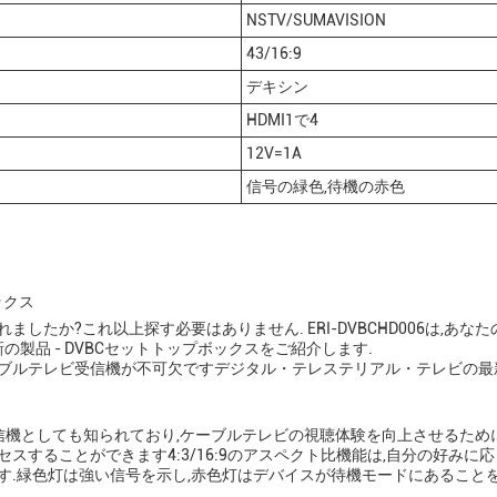
NSTV/SUMAVISION
43/16:9
デキシン
HDMI1で4
12V=1A
信号の緑色,待機の赤色
ックス
したか?これ以上探す必要はありません. ERI-DVBCHD006は,あ
の製品 - DVBCセットトップボックスをご紹介します.
ーブルテレビ受信機が不可欠ですデジタル・テレステリアル・テレビの
受信機としても知られており,ケーブルテレビの視聴体験を向上させるため
スすることができます4:3/16:9のアスペクト比機能は,自分の好みに
ます.緑色灯は強い信号を示し,赤色灯はデバイスが待機モードにあること