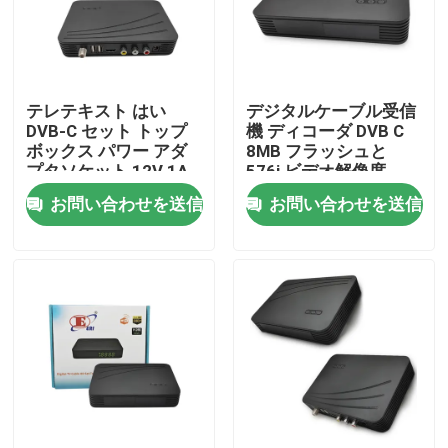
企業情報
テレテキスト はい
デジタルケーブル受信
会社案内
DVB-C セット トップ
機 ディコーダ DVB C
ボックス パワー アダ
8MB フラッシュと
プタソケット 12V 1A
576i ビデオ解像度
品質管理
お問い合わせを送信
お問い合わせを送信
お問い合わせ
見積依頼
テレビの上箱
DVBCはセット トップ ボックスを