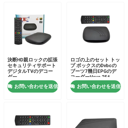
決断HD親ロックの拡張
ロゴの上のセット トッ
セキュリティサポート
プ ボックスのDvbcの
デジタルTVのデコー
ブーツ7幾日EPGのデ
ダー
コーダーHevc 256
お問い合わせを送信
お問い合わせを送信
ホーム
製品
VRショー