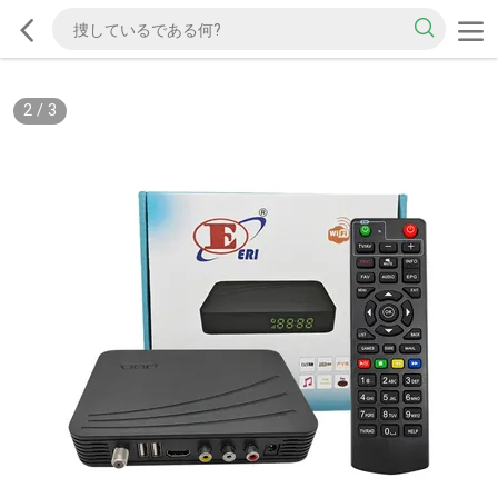
2
/
3