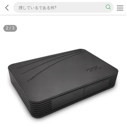
2
/
3