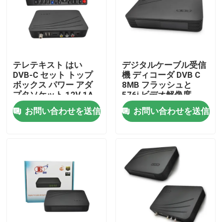
企業情報
会社案内
テレテキスト はい
デジタルケーブル受信
DVB-C セット トップ
機 ディコーダ DVB C
ボックス パワー アダ
8MB フラッシュと
品質管理
プタソケット 12V 1A
576i ビデオ解像度
お問い合わせを送信
お問い合わせを送信
お問い合わせ
見積依頼
テレビの上箱
DVBCはセット トップ ボックスを