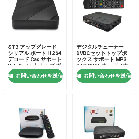
企業情報
会社案内
STB アップグレード
デジタルチューナー
シリアル ポート H 264
DVBCセットトップボ
品質管理
デコード Cas サポート
ックス サポート MP3
Dvb C セットトップ ボ
AAC WMA オーディオ
ックス
形式
お問い合わせを送信
お問い合わせを送信
お問い合わせ
見積依頼
テレビの上箱
DVBCはセット トップ ボックスを