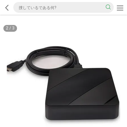
2
/
3