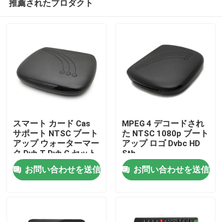
推薦されたプロダクト
スマート カード Cas
MPEG 4 デコードされ
サポート NTSC ブート
た NTSC 1080p ブート
アップ ウォーターマー
アップ ロゴ Dvbc HD
ク Dvb T Dvb C セット
Stb
ホーム
トップ ボックス
お問い合わせを送信
お問い合わせを送信
製品
VRショー