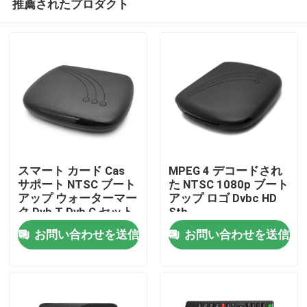
推薦されたプロダクト
スマート カード Cas
MPEG 4 デコードされ
サポート NTSC ブート
た NTSC 1080p ブート
アップ ウォーターマー
アップ ロゴ Dvbc HD
ク Dvb T Dvb C セット
Stb
ホーム
トップ ボックス
お問い合わせを送信
お問い合わせを送信
製品
VRショー