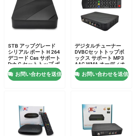
企業情報
会社案内
STB アップグレード
デジタルチューナー
シリアル ポート H 264
DVBCセットトップボ
品質管理
デコード Cas サポート
ックス サポート MP3
Dvb C セットトップ ボ
AAC WMA オーディオ
ックス
形式
お問い合わせを送信
お問い合わせを送信
お問い合わせ
見積依頼
テレビの上箱
DVBCはセット トップ ボックスを