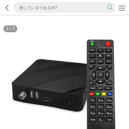
2
/
3