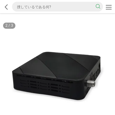
2
/
3