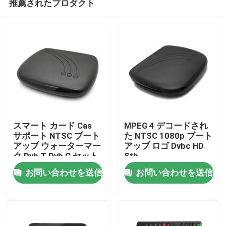
推薦されたプロダクト
スマート カード Cas
MPEG 4 デコードされ
サポート NTSC ブート
た NTSC 1080p ブート
アップ ウォーターマー
アップ ロゴ Dvbc HD
ク Dvb T Dvb C セット
Stb
ホーム
トップ ボックス
お問い合わせを送信
お問い合わせを送信
製品
VRショー