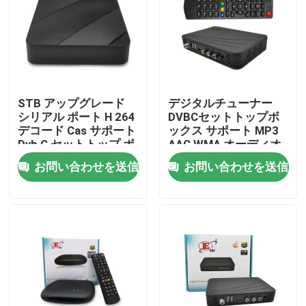
企業情報
会社案内
STB アップグレード
デジタルチューナー
シリアル ポート H 264
DVBCセットトップボ
品質管理
デコード Cas サポート
ックス サポート MP3
Dvb C セットトップ ボ
AAC WMA オーディオ
ックス
形式
お問い合わせを送信
お問い合わせを送信
お問い合わせ
見積依頼
テレビの上箱
DVBCはセット トップ ボックスを