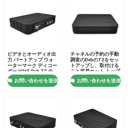
ビデオとオーディオ出
チャネルの予約の手動
力 バートアップ ウォ
調査のDvbのT2をセッ
ーターマーク ディコー
トアップし、取付ける
ダー H265 Dvb T2 テ
こと容易セット トップ
レビボックス 4 3/16 9
ボックスを
お問い合わせを送信
お問い合わせを送信
側面比
ホーム
製品
VRショー