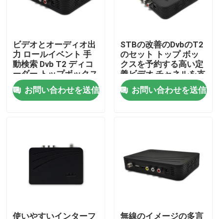
企業情報
ビデオとオーディオ出
STBの改善のDvbのT2
力 ロールイベント 手
のセット トップ ボッ
会社案内
動検索 Dvb T2 ディコ
クスを予約する高い定
ーダー トップボックス
義ビデオ チャネルを支
える
お問い合わせを送信
お問い合わせを送信
品質管理
お問い合わせ
見積依頼
テレビの上箱
DVBCはセット トップ ボックスを
使いやすいインターフ
無線のイメージの多言