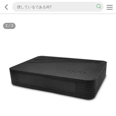
2
/
3